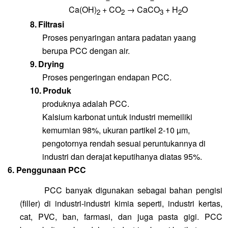
Ca(OH)
+ CO
→ CaCO
+ H
O
2
2
3
2
8.
Filtrasi
Proses penyaringan antara padatan yaang
berupa PCC dengan air.
9.
Drying
Proses pengeringan endapan PCC.
10.
Produk
produknya adalah PCC.
Kalsium karbonat untuk industri memeiliki
kemurnian 98%, ukuran partikel 2-10 µm,
pengotornya rendah sesuai peruntukannya di
industri dan derajat keputihanya diatas 95%.
6. Penggunaan PCC
PCC banyak digunakan sebagai bahan pengisi
(filler) di industri-industri kimia seperti, industri kertas,
cat, PVC, ban, farmasi, dan juga pasta gigi.
PCC