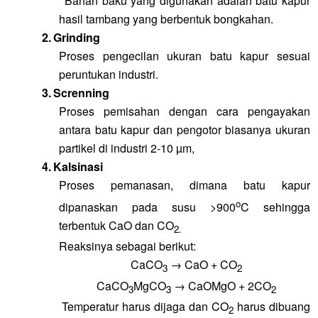
Bahan baku yang digunakan adalah batu kapur
hasil tambang yang berbentuk bongkahan.
2.
Grinding
Proses pengecilan ukuran batu kapur sesuai
peruntukan industri.
3.
Screnning
Proses pemisahan dengan cara pengayakan
antara batu kapur dan pengotor biasanya ukuran
partikel di industri 2-10 µm,
4.
Kalsinasi
Proses pemanasan, dimana batu kapur
o
dipanaskan pada susu >900
C sehingga
terbentuk CaO dan CO
2.
Reaksinya sebagai berikut:
CaCO
→ CaO + CO
3
2
CaCO
MgCO
→ CaOMgO + 2CO
3
3
2
Temperatur harus dijaga dan CO
harus dibuang
2