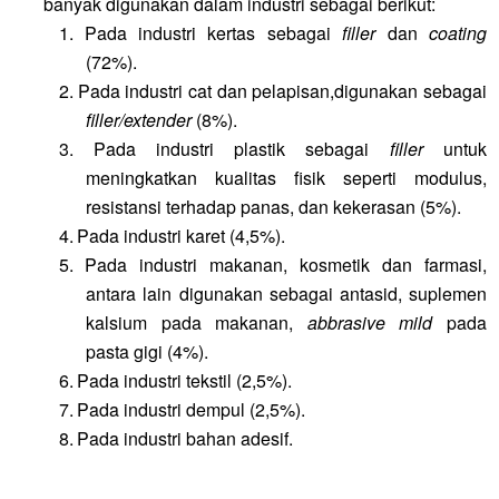
banyak digunakan dalam industri sebagai berikut:
1.
Pada industri kertas sebagai
filler
dan
coating
(72%).
2.
Pada industri cat dan pelapisan,digunakan sebagai
filler/extender
(8%).
3.
Pada industri plastik sebagai
filler
untuk
meningkatkan kualitas fisik seperti modulus,
resistansi terhadap panas, dan kekerasan (5%).
4.
Pada industri karet (4,5%).
5.
Pada industri makanan
, kosmetik
dan farmasi,
antara lain digunakan sebagai antasid, suplemen
kalsium pada makanan,
abbrasive mild
pada
pasta gigi
(4%).
6.
Pada industri tekstil (2,5%).
7.
Pada industri dempul (2,5%).
8.
Pada industri bahan adesif.