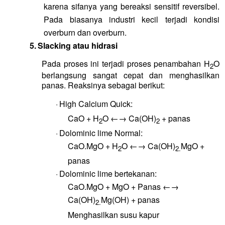
karena sifanya yang bereaksi sensitif reversibel.
Pada biasanya industri kecil terjadi kondisi
overburn dan overburn.
5.
Slacking atau hidrasi
Pada proses ini terjadi proses penambahan H
O
2
berlangsung sangat cepat dan menghasilkan
panas. Reaksinya sebagai berikut:
·
High Calcium Quick:
CaO + H
O ←→ Ca(OH)
+ panas
2
2
·
Dolominic lime Normal:
CaO.MgO + H
O ←→ Ca(OH)
MgO
+
2
2.
panas
·
Dolominic lime bertekanan:
CaO.MgO + MgO + Panas ←→
Ca(OH)
Mg(OH)
+ panas
2.
Menghasilkan susu kapur