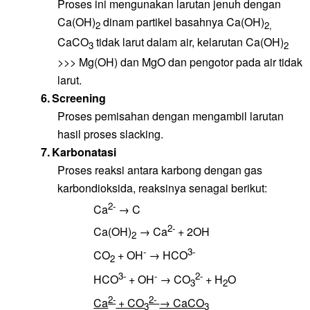
Proses ini mengunakan larutan jenuh dengan
Ca(OH)
dinam partikel basahnya Ca(OH)
2
2,
CaCO
tidak larut dalam air, kelarutan Ca(OH)
3
2
>>> Mg(OH) dan MgO dan pengotor pada air tidak
larut.
6.
Screening
Proses pemisahan dengan mengambil larutan
hasil proses slacking.
7.
Karbonatasi
Proses reaksi antara karbong dengan gas
karbondioksida, reaksinya senagai berikut:
2-
Ca
→ C
2-
Ca(OH)
→
Ca
+ 2OH
2
-
3-
CO
+ OH
→ HCO
2
3-
-
2-
HCO
+ OH
→ CO
+ H
O
3
2
2-
2-
Ca
+ CO
→ CaCO
3
3