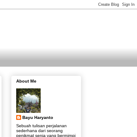
About Me
Bayu Haryanto
Sebuah tulisan perjalanan
sederhana dari seorang
penikmat senja yang bermimpi