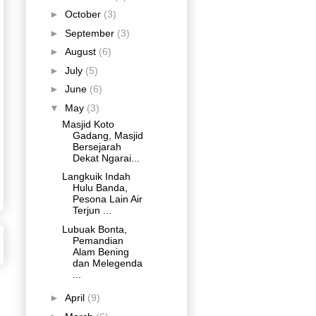
►
October
(3)
►
September
(3)
►
August
(6)
►
July
(5)
►
June
(6)
▼
May
(3)
Masjid Koto
Gadang, Masjid
Bersejarah
Dekat Ngarai...
Langkuik Indah
Hulu Banda,
Pesona Lain Air
Terjun ...
Lubuak Bonta,
Pemandian
Alam Bening
dan Melegenda
...
►
April
(9)