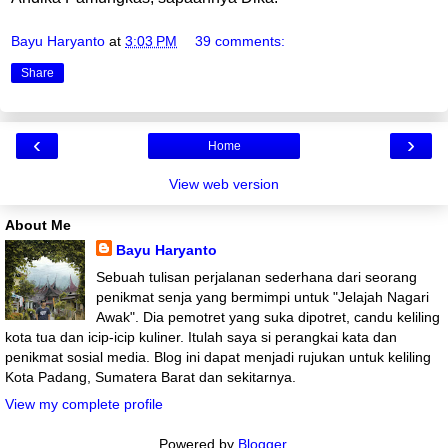
Bayu Haryanto
at
3:03 PM
39 comments:
Share
‹
›
Home
View web version
About Me
Bayu Haryanto
Sebuah tulisan perjalanan sederhana dari seorang
penikmat senja yang bermimpi untuk "Jelajah Nagari
Awak". Dia pemotret yang suka dipotret, candu keliling
kota tua dan icip-icip kuliner. Itulah saya si perangkai kata dan
penikmat sosial media. Blog ini dapat menjadi rujukan untuk keliling
Kota Padang, Sumatera Barat dan sekitarnya.
View my complete profile
Powered by
Blogger
.