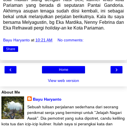
Pariaman yang berada di seputaran Pantai Gandoria.
Akhirnya asupan tenaga sudah diisi kembali, ini sebagai
bekal untuk melanjutkan perjalan berikutnya. Kala itu saya
bersama Melyagustin, bg Eka Mardika, Nenny Febrina dan
Eka Refnawati pergi
holiday
-an ke Kota Pariaman.
Bayu Haryanto
at
10:21 AM
No comments:
Share
‹
›
Home
View web version
About Me
Bayu Haryanto
Sebuah tulisan perjalanan sederhana dari seorang
penikmat senja yang bermimpi untuk "Jelajah Nagari
Awak". Dia pemotret yang suka dipotret, candu keliling
kota tua dan icip-icip kuliner. Itulah saya si perangkai kata dan