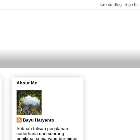
About Me
Bayu Haryanto
Sebuah tulisan perjalanan
sederhana dari seorang
penikmat senja yang bermimpi