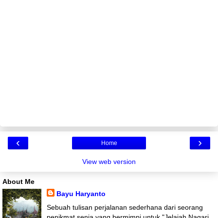
‹
›
Home
View web version
About Me
Bayu Haryanto
Sebuah tulisan perjalanan sederhana dari seorang
penikmat senja yang bermimpi untuk "Jelajah Nagari