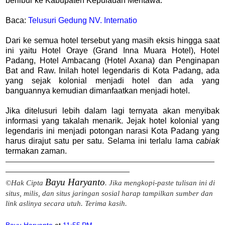
berlibur ke Kabupaten Kepulauan Mentawa.
Baca:
Telusuri Gedung NV. Internatio
Dari ke semua hotel tersebut yang masih eksis hingga saat
ini yaitu Hotel Oraye (Grand Inna Muara Hotel), Hotel
Padang, Hotel Ambacang (Hotel Axana) dan Penginapan
Bat and Raw. Inilah hotel legendaris di Kota Padang, ada
yang sejak kolonial menjadi hotel dan ada yang
banguannya kemudian dimanfaatkan menjadi hotel.
Jika ditelusuri lebih dalam lagi ternyata akan menyibak
informasi yang takalah menarik. Jejak hotel kolonial yang
legendaris ini menjadi potongan narasi Kota Padang yang
harus dirajut satu per satu. Selama ini terlalu lama
cabiak
termakan zaman.
————————————————————————————————
————————————————
—
——
Bayu Haryanto
©Hak Cipta
. Jika mengkopi-paste tulisan ini di
situs, milis, dan situs jaringan sosial harap tampilkan sumber dan
link aslinya secara utuh. Terima kasih.
Bayu Haryanto
at
11:55 PM