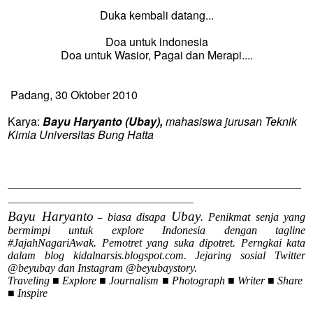
Duka kembali datang...
Doa untuk indonesia
Doa untuk Wasior, Pagai dan Merapi....
Padang, 30 Oktober 2010
Karya:
Bayu Haryanto (Ubay),
mahasiswa jurusan Teknik
Kimia Universitas Bung Hatta
————
——
——
——
————————————
—
———————
——————
————————
——
——
—
Bayu Haryanto
Ubay
biasa disapa
.
Penikmat senja yang
–
bermimpi untuk explore Indonesia dengan tagline
#JajahNagariAwak. Pemotret yang suka dipotret. Perngkai kata
dalam blog kidalnarsis.blogspot.com. Jejaring sosial Twitter
@beyubay dan Instagram @beyubaystory.
Traveling
■
Explore
■
Journalism
■
Photograph
■
Writer
■
Share
■
Inspire