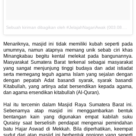
Sebuah kiriman dibagikan oleh #JelajahNagariAwak (003.08.WP) (@beyubaystory)
Menariknya, masjid ini tidak memiliki kubah seperti pada
umumnya, namun atapnya memang unik sebab ciri khas
Minangkabau begitu kental melekat pada bangunannya.
Masyarakat Sumatera Barat terkenal sebagai masyarakat
yang sangat menjunjung tinggi budaya dan adat istiadat
serta memegang teguh agama Islam yang sejalan dengan
dengan pepatah Adat basandi syarak, syarak basandi
Kitabullah, yang artinya adat bersendikan kepada agama,
dan agama ersendikan kitabullah (Al-Quran).
Hal itu tercemin dalam Masjid Raya Sumatera Barat ini.
Sebenarnya atap masjid ini menggambarkan bentuk
bentangan kain yang digunakan empat kabilah suku
Quraisy saat berselisih pendapat mengenai pemindahan
batu Hajar Aswad di Mekkah. Bila diperhatikan, keempat
sudut dari atap masjid ini berbentuk gonjong yang seperti