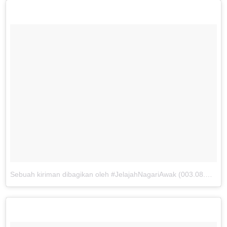
Sebuah kiriman dibagikan oleh #JelajahNagariAwak (003.08.WP) (@beyubaystory)