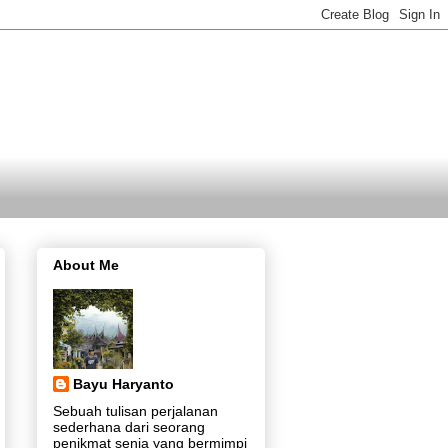
About Me
Bayu Haryanto
Sebuah tulisan perjalanan
sederhana dari seorang
penikmat senja yang bermimpi