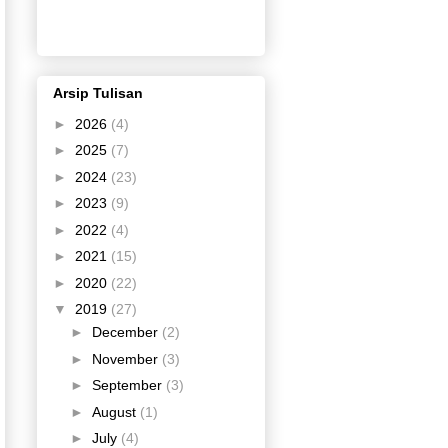
Arsip Tulisan
►
2026
(4)
►
2025
(7)
►
2024
(23)
►
2023
(9)
►
2022
(4)
►
2021
(15)
►
2020
(22)
▼
2019
(27)
►
December
(2)
►
November
(3)
►
September
(3)
►
August
(1)
►
July
(4)