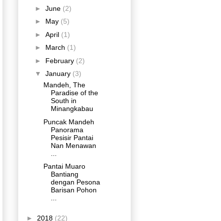
►
June
(2)
►
May
(5)
►
April
(1)
►
March
(1)
►
February
(2)
▼
January
(3)
Mandeh, The
Paradise of the
South in
Minangkabau
Puncak Mandeh
Panorama
Pesisir Pantai
Nan Menawan
...
Pantai Muaro
Bantiang
dengan Pesona
Barisan Pohon
...
►
2018
(22)