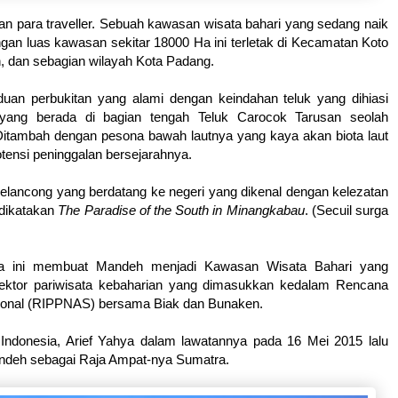
an para traveller. Sebuah kawasan wisata bahari yang sedang naik
ngan luas kawasan sekitar 18000 Ha ini terletak di Kecamatan Koto
n, dan sebagian wilayah Kota Padang.
n perbukitan yang alami dengan keindahan teluk yang dihiasi
 yang berada di bagian tengah Teluk Carocok Tarusan seolah
itambah dengan pesona bawah lautnya yang kaya akan biota laut
tensi peninggalan bersejarahnya.
lancong yang berdatang ke negeri yang dikenal dengan kelezatan
 dikatakan
The Paradise of the South in Minangkabau
. (Secuil surga
nya ini membuat Mandeh menjadi Kawasan Wisata Bahari yang
sektor pariwisata kebaharian yang dimasukkan kedalam Rencana
ional (RIPPNAS) bersama Biak dan Bunaken.
 Indonesia, Arief Yahya dalam lawatannya pada 16 Mei 2015 lalu
ndeh sebagai Raja Ampat-nya Sumatra.