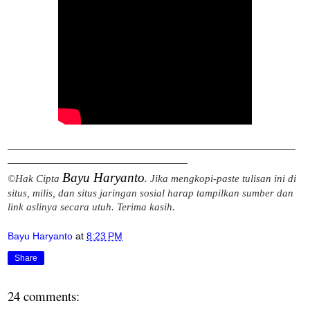
——————
—
—————————————————————————
—————————————————
—
——
Bayu Haryanto
©Hak Cipta
. Jika mengkopi-paste tulisan ini di
situs, milis, dan situs jaringan sosial harap tampilkan sumber dan
link aslinya secara utuh. Terima kasih.
Bayu Haryanto
at
8:23 PM
Share
24 comments: