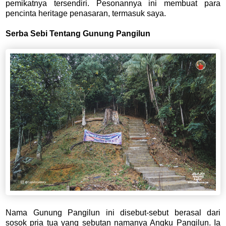
pemikatnya tersendiri. Pesonannya ini membuat para
pencinta heritage penasaran, termasuk saya.
Serba Sebi Tentang Gunung Pangilun
Nama Gunung Pangilun ini disebut-sebut berasal dari
sosok pria tua yang sebutan namanya Angku Pangilun. Ia